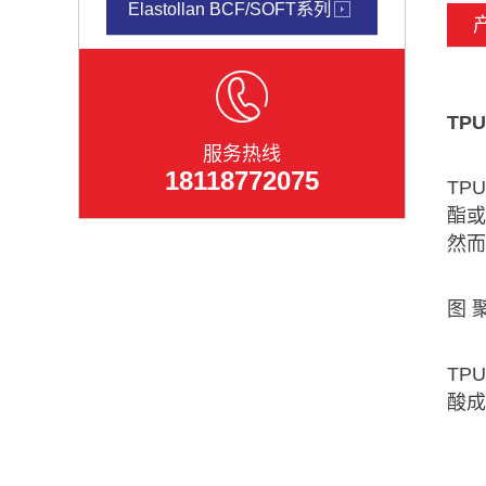
Elastollan BCF/SOFT系列
TP
服务热线
18118772075
TP
酯
然而
图 
TP
酸成