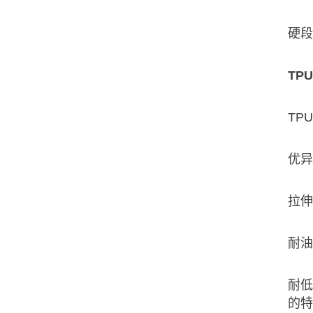
硬段
TP
TP
优异
拉伸
耐油
耐低
的特