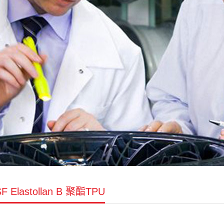
F Elastollan B 聚酯TPU