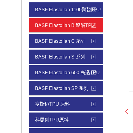
BASF Elastollan 1100聚醚TPU
BASF Elastollan B 聚酯TPU
BASF Elastollan C 系列
BASF Elastollan S 系列
BASF Elastollan 600 高透TPU
BASF Elastollan SP 系列
亨斯迈TPU 原料
科思创TPU原料