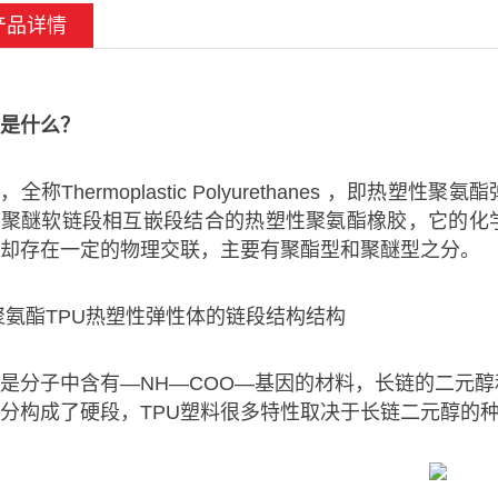
产品详情
U是什么？
U，全称Thermoplastic Polyurethanes ，
或聚醚软链段相互嵌段结合的热塑性聚氨酯橡胶，它的化
却存在一定的物理交联，主要有聚酯型和聚醚型之分。
聚氨酯TPU热塑性弹性体的链段结构结构
U是分子中含有—NH—COO—基因的材料，长链的二元
分构成了硬段，TPU塑料很多特性取决于长链二元醇的