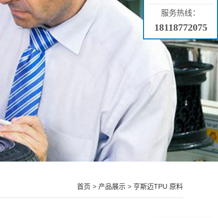
服务热线：
18118772075
首页
>
产品展示
>
亨斯迈TPU 原料
你们是怎么收费的呢